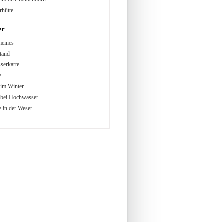
rhütte
er
meines
tand
serkarte
e
 im Winter
 bei Hochwasser
 in der Weser