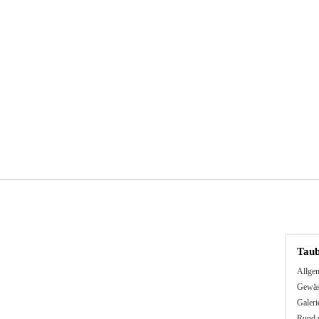
chkunde
Jugendgruppe
Gäste
Links
Tau
Allge
Gewäs
Galeri
Rund 