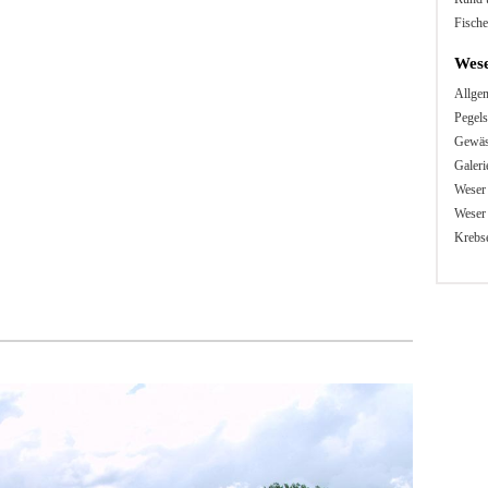
Fische
Wes
Allge
Pegels
Gewäs
Galeri
Weser
Weser
Krebse