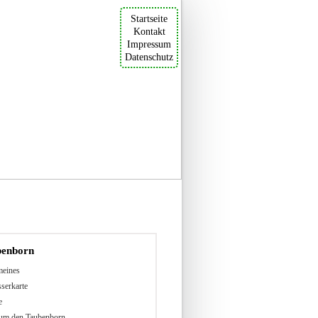
Startseite
Kontakt
Impressum
Datenschutz
benborn
meines
serkarte
e
um den Taubenborn